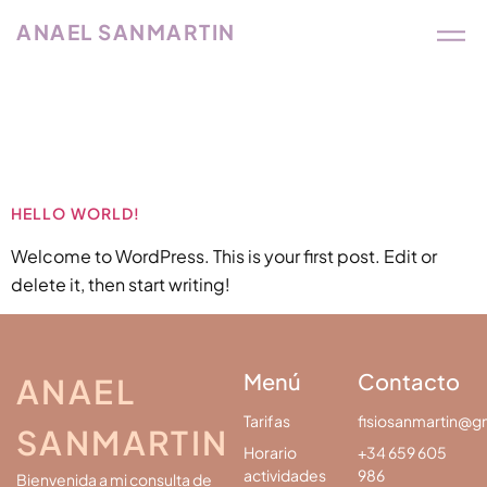
ANAEL SANMARTIN
Autor:
Info@cardeseo.com
HELLO WORLD!
Welcome to WordPress. This is your first post. Edit or
delete it, then start writing!
Menú
Contacto
ANAEL
Tarifas
fisiosanmartin@g
SANMARTIN
Horario
+34 659 605
actividades
986
Bienvenida a mi consulta de